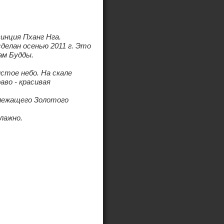
инция Пханг Нга.
делан осенью 2011 г. Это
ам Будды.
истое небо. На скале
аво - красивая
лежащего Золотого
лажно.