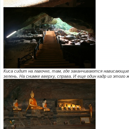
Киса сидит на лавочке, там, где заканчиваются нависающие
зелень. На снимке вверху, справа. И еще один кадр из этого 