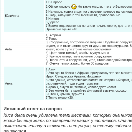
1.В Европе.
2.Ой как сложно
Но такие мысли, что это Белоруссия
3.На улице, кошка сидит на строение, которое напомина
4.Люди, живущие в той местности, православные.
ЮлиАнна
5.Ничего
6.Дерево
7.Время года или конец лета или начало осени, достаточ
Примерно где-то +18.
1) Африка
2)Тунис
3) Сооружение, построенное людьми. Подобных сооруже
рядом, они отличаются друг от друга по конфигурации. 
Arda
живут, но по сути это не жилые сооружения.
4) Цвет кожи темный, арабы, мусульмане
5) Круглое отверстие в потолке сооружения
6)Песок, стена сооружения, угол, стена соседней постро
7) Очень тепло, жарко, более 30 градусов .
1.Азия.
2.Это где-то ближе к Африке, предположу что это может 
Иран, Саудовская Аравия, Иордания.
3.Это здание, исторические памятник. старинный храм, 
Анна
разрушенный, туда водят туристов.
4.Арабы, смуглые, темные, исповедуют ислам.
5.Это может быть какой-то фигурный выступ, окошко.
6.Стены, крыша, туристы.
7.Тепло около +30.
Истинный ответ на вопрос
Киса была очень удивлена теми местами, которых она никогд
могла бы еще жить по заверениям наших участников. Она п
выключить голову и включить интуицию, поскольку задания 
решаются.