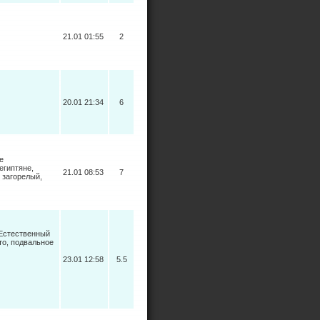
21.01 01:55
2
20.01 21:34
6
е
египтяне,
21.01 08:53
7
 загорелый,
 Естественный
то, подвальное
23.01 12:58
5.5