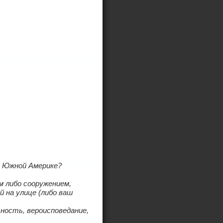
и Южной Америке?
м либо сооружением,
 на улице (либо ваш
ность, вероисповедание,