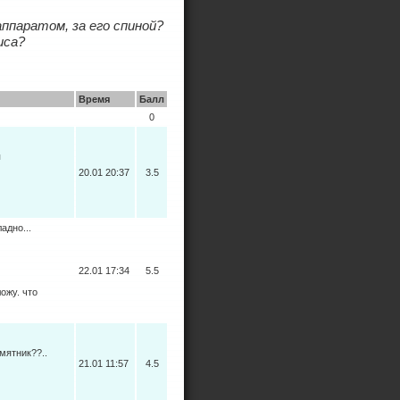
ппаратом, за его спиной?
иса?
Время
Балл
0
я
20.01 20:37
3.5
адно...
22.01 17:34
5.5
ожу. что
мятник??..
21.01 11:57
4.5