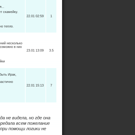
...
ет скамейку.
22.01 02:59
1
но тепло.
ний несколько
Возможно в них
23.01 13:09
3.5
йки
быть Ирак,
частично
22.01 15:13
7
а не видела, но где она
ередала всем пожелание
при помощи логики не